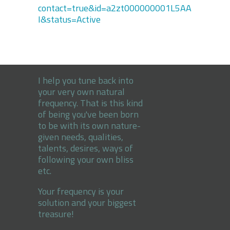
contact=true&id=a2zt000000001L5AA
I&status=Active
I help you tune back into
your very own natural
frequency. That is this kind
of being you've been born
to be with its own nature-
given needs, qualities,
talents, desires, ways of
following your own bliss
etc.
Your frequency is your
solution and your biggest
treasure!