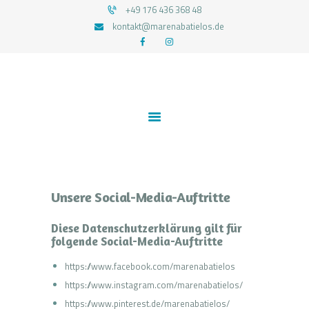
+49 176 436 368 48
kontakt@marenabatielos.de
MAREN ABATIELOS - RTT HYPNOSE
Your nature is light
1:1 UNTERSTÜTZUNG
FEEDBACKS
BLOG
KONTAKT
DATENSCHUTZERKLÄRUNG
Unsere Social-Media-Auftritte
IMPRESSUM
Diese Datenschutzerklärung gilt für
folgende Social-Media-Auftritte
https://www.facebook.com/marenabatielos
https://www.instagram.com/marenabatielos/
https://www.pinterest.de/marenabatielos/